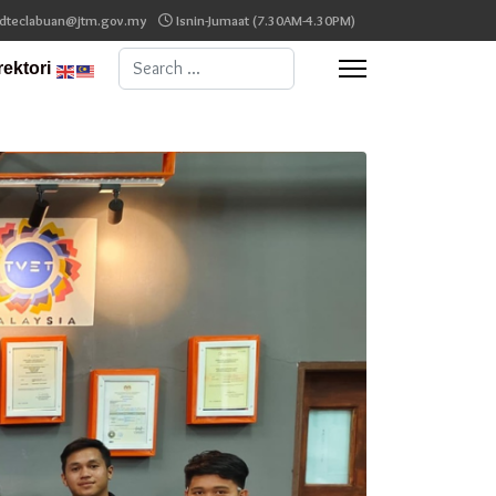
dteclabuan@jtm.gov.my
Isnin-Jumaat (7.30AM-4.30PM)
Search
rektori
...