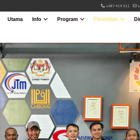
+087 414 911
a
Utama
Info
Program
Penerbitan
Di